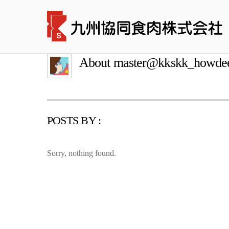
About
master@kkskk_howde
POSTS BY :
Sorry, nothing found.