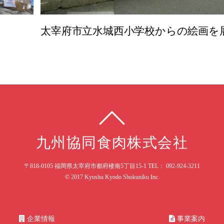
太宰府市立水城西小学校からの絵画を
九州協同食肉株式会社
〒818-0105 福岡県太宰府市都府楼南5丁目15-1 TEL： 092-924-3211
© 2017 Kyushu Kyodo Shokuniku Inc.
企業情報
事業案内