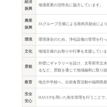
経済
地場産業の活性化に協力しています。
振興
農業
JAグループ主催による枝肉共励会によ
振興
環境
環境保全のため、浄化設備の管理を行
文化
地域主催のお祭りや行事を支援してい
外壁にギャラリーを設け、太宰府市立
景観
るなど、景観を通じて地域融和に取り
教育
地元中学校へ、出前食育活動や福岡県
安全
HACCPを用いた衛生管理を行うこと
安心